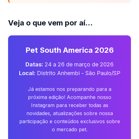
Veja o que vem por aí...
Pet South America 2026
Datas:
24 a 26 de março de 2026
Local:
Distrito Anhembi - São Paulo/SP
Já estamos nos preparando para a
próxima edição! Acompanhe nosso
Instagram para receber todas as
novidades, atualizações sobre nossa
participação e conteúdos exclusivos sobre
o mercado pet.