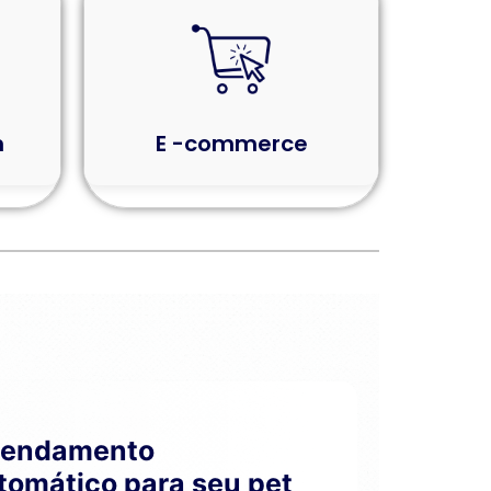
m
E -commerce
endamento
tomático para seu pet