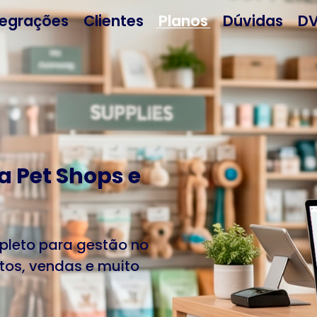
tegrações
Clientes
Planos
Dúvidas
DV
a Pet Shops e
pleto para gestão no
os, vendas e muito