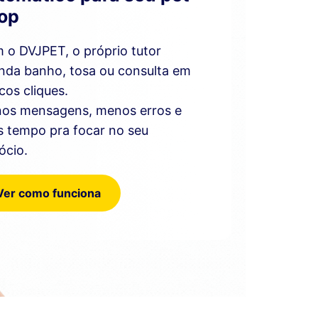
op
 o DVJPET, o próprio tutor
nda banho, tosa ou consulta em
cos cliques.
os mensagens, menos erros e
s tempo pra focar no seu
ócio.
Ver como funciona