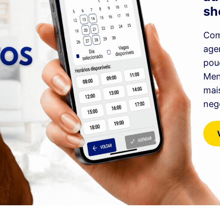
sh
Com
age
pou
Men
mai
neg