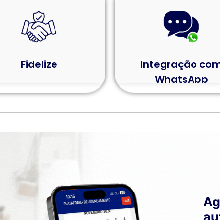
Fidelize
Integração co
WhatsApp
Ag
au